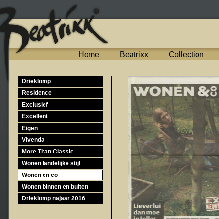
Home
Beatrixx
Collection
Drieklomp
Residence
Exclusief
Excellent
Eigen
Vivenda
More Than Classic
Wonen landelijke stijl
Wonen en co
Wonen binnen en buiten
Drieklomp najaar 2016