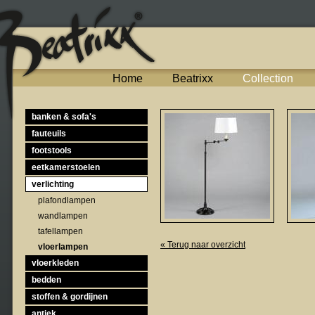
Home
Beatrixx
Collection
banken & sofa's
fauteuils
footstools
eetkamerstoelen
verlichting
plafondlampen
wandlampen
tafellampen
« Terug naar overzicht
vloerlampen
vloerkleden
bedden
stoffen & gordijnen
antiek