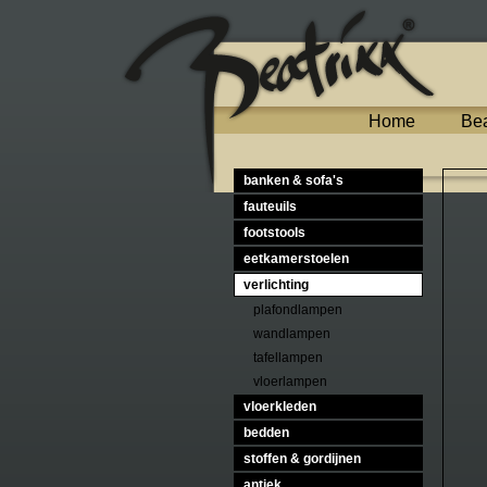
Home
Bea
banken & sofa's
fauteuils
footstools
eetkamerstoelen
verlichting
plafondlampen
wandlampen
tafellampen
vloerlampen
vloerkleden
bedden
stoffen & gordijnen
antiek