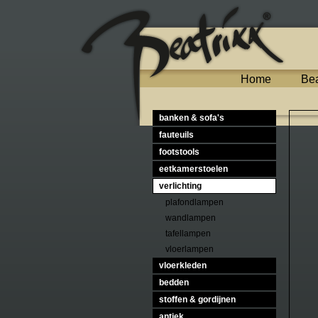
Home
Bea
banken & sofa's
fauteuils
footstools
eetkamerstoelen
verlichting
plafondlampen
wandlampen
tafellampen
vloerlampen
vloerkleden
bedden
stoffen & gordijnen
antiek