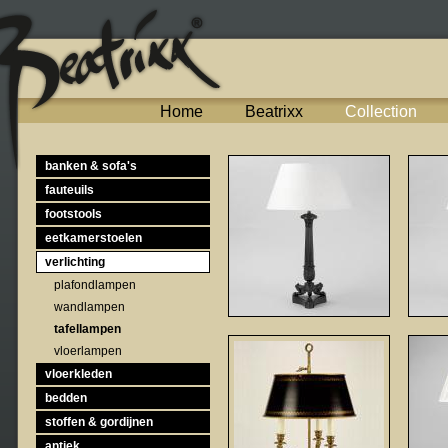
Home
Beatrixx
Collection
banken & sofa's
fauteuils
footstools
eetkamerstoelen
verlichting
plafondlampen
wandlampen
tafellampen
vloerlampen
vloerkleden
bedden
stoffen & gordijnen
antiek