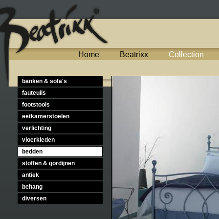
Home
Beatrixx
Collection
banken & sofa's
fauteuils
footstools
eetkamerstoelen
verlichting
vloerkleden
bedden
stoffen & gordijnen
antiek
behang
diversen